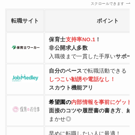
スクロールできます
転職サイト
ポイント
保育士
支持率NO.1
！
非公開求人多数
入職後まで一貫した手厚い
サポー
自分のペース
で転職活動できる
しつこい勧誘や電話なし！
スカウト機能アリ
希望園の
内部情報を事前にゲット
面接のコツや履歴書の書き方
、
給
まかせ◎
早めに転職したい人に最適！