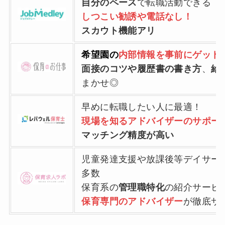
自分のペース
で転職活動できる
しつこい勧誘や電話なし！
スカウト機能アリ
希望園の
内部情報を事前にゲット
面接のコツや履歴書の書き方
、
給
まかせ◎
早めに転職したい人に最適！
現場を知るアドバイザーのサポー
マッチング精度が高い
児童発達支援や放課後等デイサー
多数
保育系の
管理職特化
の紹介サービ
保育専門のアドバイザー
が徹底サ