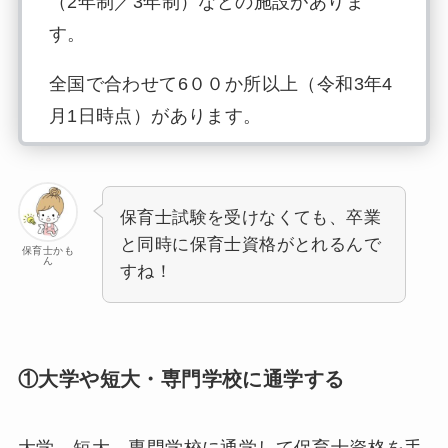
（2年制／3年制）などの施設がありま
す。
全国で合わせて6００か所以上（令和3年4
月1日時点）があります。
これらの学校を卒業すれば、試験を受けず
に保育士資格を取得することができます。
保育士試験を受けなくても、卒業
と同時に保育士資格がとれるんで
短大や2年制の専門学校に進めば、2年で
保育士かも
ん
すね！
保育士資格を取得することが可能。
一方で、3年制の専門学校や大学では、幼
児教育や子どもの心理学など周辺分野の学
①大学や短大・専門学校に通学する
びを深めることができます。また、通信教
育や夜間学部を設けている学校もあるの