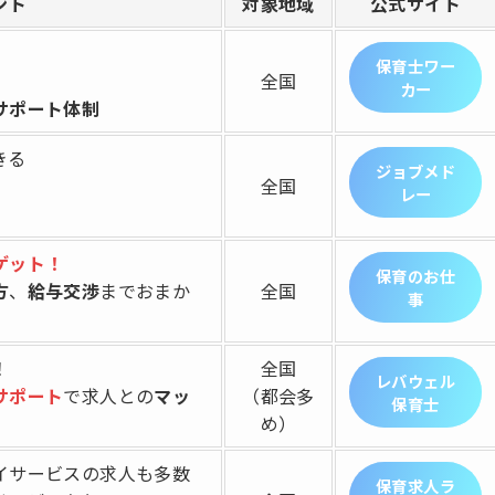
ント
対象地域
公式サイト
保育士ワー
全国
カー
サポート体制
きる
ジョブメド
全国
レー
ゲット！
保育のお仕
方
、
給与交渉
までおまか
全国
事
！
全国
レバウェル
サポート
で求人との
マッ
（都会多
保育士
め）
イサービスの求人も多数
保育求人ラ