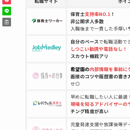
転職サイト
ポイ
保育士
支持率NO.1
！
非公開求人多数
入職後まで一貫した手厚い
自分のペース
で転職活動で
しつこい勧誘や電話なし！
スカウト機能アリ
希望園の
内部情報を事前に
面接のコツや履歴書の書き
せ◎
早めに転職したい人に最適
現場を知るアドバイザーの
チング精度が高い
児童発達支援や放課後等デ