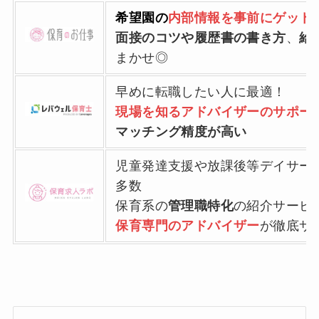
希望園の
内部情報を事前にゲット
面接のコツや履歴書の書き方
、
給
まかせ◎
早めに転職したい人に最適！
現場を知るアドバイザーのサポー
マッチング精度が高い
児童発達支援や放課後等デイサー
多数
保育系の
管理職特化
の紹介サービ
保育専門のアドバイザー
が徹底サ