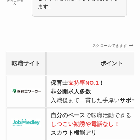
保育士かも
ん
ます。
スクロールできます
転職サイト
ポイント
保育士
支持率NO.1
！
非公開求人多数
入職後まで一貫した手厚い
サポー
自分のペース
で転職活動できる
しつこい勧誘や電話なし！
スカウト機能アリ