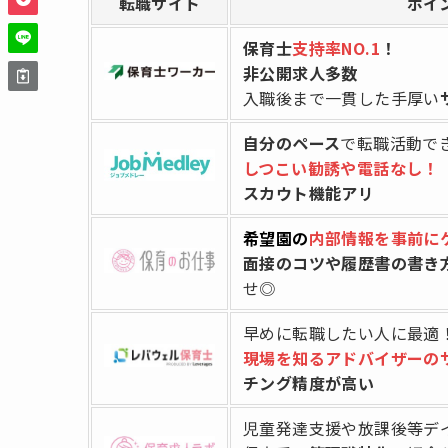
転職サイト
ポイ
保育士
支持率NO.1
！
非公開求人多数
入職後まで一貫した手厚い
自分のペース
で転職活動で
しつこい勧誘や電話なし！
スカウト機能アリ
希望園の
内部情報を事前に
面接のコツや履歴書の書き
せ◎
早めに転職したい人に最適
現場を知るアドバイザーの
チング精度が高い
児童発達支援や放課後等デ