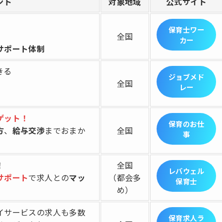
ント
対象地域
公式サイト
保育士ワー
全国
カー
サポート体制
きる
ジョブメド
全国
レー
ゲット！
保育のお仕
方
、
給与交渉
までおまか
全国
事
！
全国
レバウェル
サポート
で求人との
マッ
（都会多
保育士
め）
イサービスの求人も多数
保育求人ラ