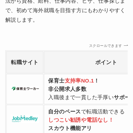
法から資格、給料、仕事内容、ビザ、仕事探しま
で、初めて海外就職を目指す方にもわかりやすく
解説します。
スクロールできます
転職サイト
ポイント
保育士
支持率NO.1
！
非公開求人多数
入職後まで一貫した手厚い
サポー
自分のペース
で転職活動できる
しつこい勧誘や電話なし！
スカウト機能アリ