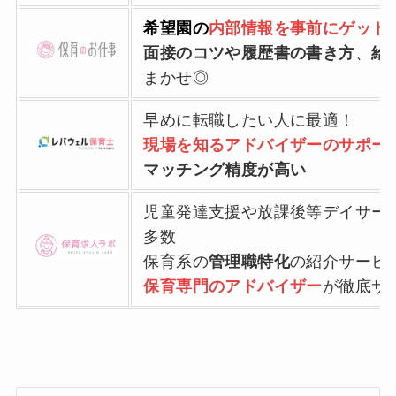
希望園の
内部情報を事前にゲット
面接のコツや履歴書の書き方
、
給
まかせ◎
早めに転職したい人に最適！
現場を知るアドバイザーのサポー
マッチング精度が高い
児童発達支援や放課後等デイサー
多数
保育系の
管理職特化
の紹介サービ
保育専門のアドバイザー
が徹底サ