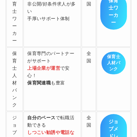
保育
育
非公開/好条件求人が多
国
士ワ
士
い
ーカ
ワ
手厚いサポート体制
ー
ー
カ
ー
保
保育専門のパートナー
全
保育士
育
がサポート
国
人材バ
士
上場企業が運営
で安
ンク
人
心！
材
保育関連職
も豊富
バ
ン
ク
ジ
自分のペース
で転職活
全
ジョ
ョ
動できる
国
ブメ
ブ
しつこい勧誘や電話な
ドレ