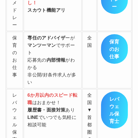
メ
し！
ー
ド
スカウト機能アリ
レ
ー
保
専任のアドバイザ
ーが
全
保育
育
マンツーマン
でサポー
国
のお
の
ト
仕事
お
応募先の
内部情報
がわ
仕
かる
事
非公開/好条件求人が多
い
レ
6か月以内のスピード転
全
レバ
バ
職
はおまかせ！
国
ウェ
ウ
履歴書・面接対策
あり
▼
ル保
ェ
LINE
でいつでも気軽に
首
育士
ル
相談可能
都
保
圏