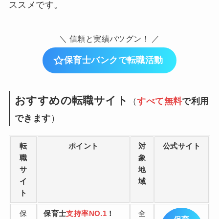
ススメです。
＼ 信頼と実績バツグン！ ／
保育士バンクで転職活動
おすすめの転職サイト
（
すべて無料
で利用
できます
）
転
ポイント
対
公式サイト
職
象
サ
地
イ
域
ト
保
保育士
支持率NO.1
！
全